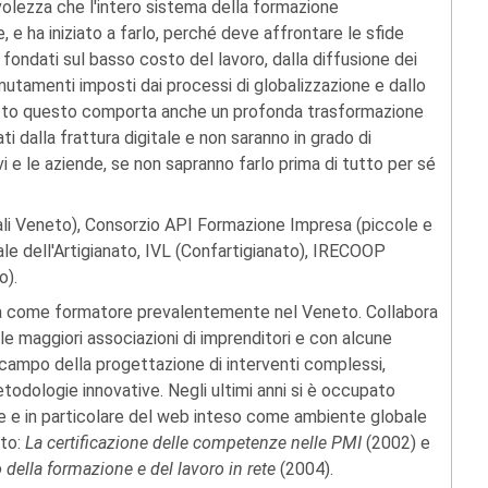
olezza che l'intero sistema della formazione
e ha iniziato a farlo, perché deve affrontare le sfide
li fondati sul basso costo del lavoro, dalla diffusione dei
utamenti imposti dai processi di globalizzazione e dallo
utto questo comporta anche un profonda trasformazione
i dalla frattura digitale e non saranno in grado di
evi e le aziende, se non sapranno farlo prima di tutto per sé
iali Veneto), Consorzio API Formazione Impresa (piccole e
e dell'Artigianato, IVL (Confartigianato), IRECOOP
o).
era come formatore prevalentemente nel Veneto. Collabora
 maggiori associazioni di imprenditori e con alcune
ampo della progettazione di interventi complessi,
todologie innovative. Negli ultimi anni si è occupato
 e in particolare del web inteso come ambiente globale
ato:
La certificazione delle competenze nelle PMI
(2002) e
o della formazione e del lavoro in rete
(2004).