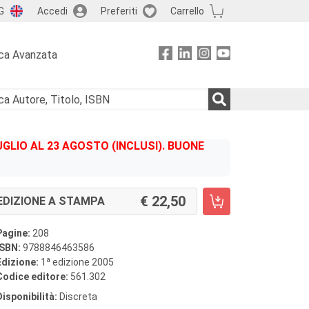
G
Accedi
Preferiti
Carrello
ca Avanzata
GLIO AL 23 AGOSTO (INCLUSI). BUONE
22,50
EDIZIONE A STAMPA
Pagine:
208
ISBN:
9788846463586
a
Edizione:
1
edizione 2005
Codice editore:
561.302
Disponibilità:
Discreta