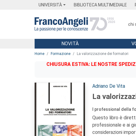
Menu
Main content
Footer
Menu
UNIVERSITÀ
BIBLIOTECA MULTIMEDIALE
chi
NOVITÀ
V
Main content
Home
Formazione
La valorizzazione dei formatori
CHIUSURA ESTIVA: LE NOSTRE SPEDIZ
Autori:
Adriano De Vita
La valorizzaz
I professional della 
Questo libro è diret
professionale e ai g
considerazioni impor