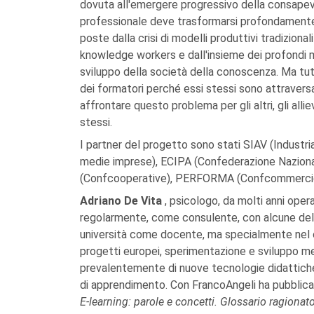
dovuta all'emergere progressivo della consapev
professionale deve trasformarsi profondamente, 
poste dalla crisi di modelli produttivi tradiziona
knowledge workers e dall'insieme dei profondi m
sviluppo della società della conoscenza. Ma t
dei formatori perché essi stessi sono attraversat
affrontare questo problema per gli altri, gli alli
stessi.
I partner del progetto sono stati SIAV (Industr
medie imprese), ECIPA (Confederazione Nazional
(Confcooperative), PERFORMA (Confcommerci
Adriano De Vita
, psicologo, da molti anni op
regolarmente, come consulente, con alcune delle
università come docente, ma specialmente nel c
progetti europei, sperimentazione e sviluppo me
prevalentemente di nuove tecnologie didattiche
di apprendimento. Con FrancoAngeli ha pubblic
E-learning: parole e concetti. Glossario ragionat