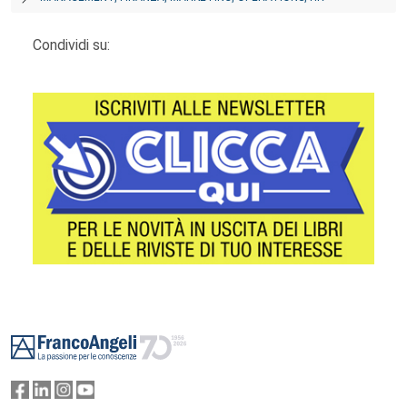
Condividi su:
Footer