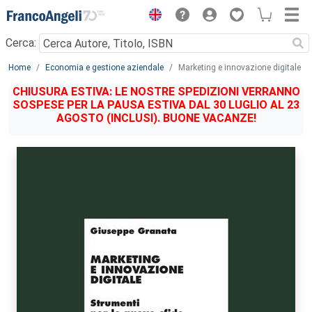
Menu
Cerca:
Main content
Home
Economia e gestione aziendale
Marketing e innovazione digitale
CHIUSURA ESTIVA: LE NOSTRE SPEDIZIONI VERRANNO
SOSPESE PER LA PAUSA ESTIVA DAL 30 LUGLIO AL 23
AGOSTO (INCLUSI). BUONE VACANZE!