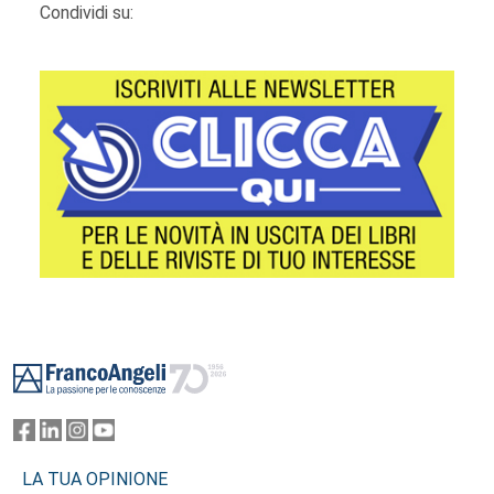
Condividi su:
Footer
LA TUA OPINIONE