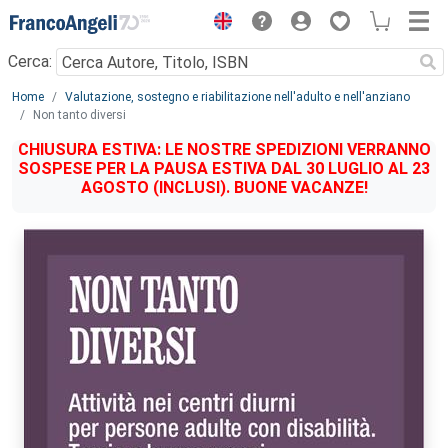
Menu
Cerca:
Main content
Home
Valutazione, sostegno e riabilitazione nell'adulto e nell'anziano
Non tanto diversi
CHIUSURA ESTIVA: LE NOSTRE SPEDIZIONI VERRANNO
SOSPESE PER LA PAUSA ESTIVA DAL 30 LUGLIO AL 23
AGOSTO (INCLUSI). BUONE VACANZE!