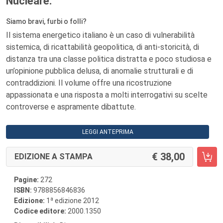
Nucleare.
Siamo bravi, furbi o folli?
Il sistema energetico italiano è un caso di vulnerabilità
sistemica, di ricattabilità geopolitica, di anti-storicità, di
distanza tra una classe politica distratta e poco studiosa e
un’opinione pubblica delusa, di anomalie strutturali e di
contraddizioni. Il volume offre una ricostruzione
appassionata e una risposta a molti interrogativi su scelte
controverse e aspramente dibattute.
LEGGI ANTEPRIMA
38,00
EDIZIONE A STAMPA
Pagine:
272
ISBN:
9788856846836
a
Edizione:
1
edizione 2012
Codice editore:
2000.1350