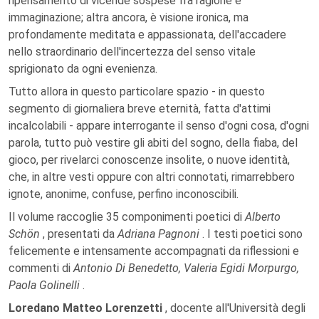
ripensamento di vicende sospese fra ragione e
immaginazione; altra ancora, è visione ironica, ma
profondamente meditata e appassionata, dell'accadere
nello straordinario dell'incertezza del senso vitale
sprigionato da ogni evenienza.
Tutto allora in questo particolare spazio - in questo
segmento di giornaliera breve eternità, fatta d'attimi
incalcolabili - appare interrogante il senso d'ogni cosa, d'ogni
parola, tutto può vestire gli abiti del sogno, della fiaba, del
gioco, per rivelarci conoscenze insolite, o nuove identità,
che, in altre vesti oppure con altri connotati, rimarrebbero
ignote, anonime, confuse, perfino inconoscibili.
Il volume raccoglie 35 componimenti poetici di
Alberto
Schön
, presentati da
Adriana Pagnoni
. I testi poetici sono
felicemente e intensamente accompagnati da riflessioni e
commenti di
Antonio Di Benedetto, Valeria Egidi Morpurgo,
Paola Golinelli
.
Loredano Matteo Lorenzetti
, docente all'Università degli