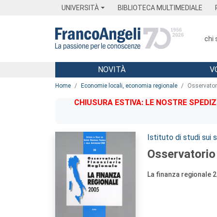
Menu
Main content
Footer
Menu
UNIVERSITÀ
BIBLIOTECA MULTIMEDIALE
chi
NOVITÀ
V
Main content
Home
Economie locali, economia regionale
Osservatori
CHIUSURA ESTIVA: LE NOSTRE SPEDIZ
Autori:
Istituto di studi sui
Osservatorio 
La finanza regionale 