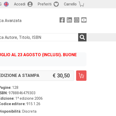
G
Accedi
Preferiti
Carrello
ca Avanzata
GLIO AL 23 AGOSTO (INCLUSI). BUONE
30,50
EDIZIONE A STAMPA
Pagine:
128
ISBN:
9788846479303
a
Edizione:
1
edizione 2006
Codice editore:
915.1.26
Disponibilità:
Discreta