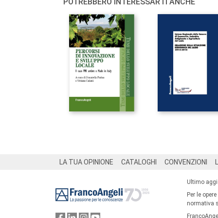
POTREBBERO INTERESSARTI ANCHE
Footer
LA TUA OPINIONE
CATALOGHI
CONVENZIONI
Ultimo agg
Per le opere
normativa su
FrancoAngel