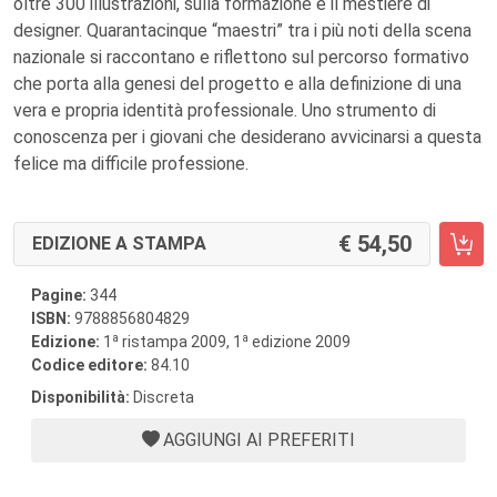
oltre 300 illustrazioni, sulla formazione e il mestiere di
designer. Quarantacinque “maestri” tra i più noti della scena
nazionale si raccontano e riflettono sul percorso formativo
che porta alla genesi del progetto e alla definizione di una
vera e propria identità professionale. Uno strumento di
conoscenza per i giovani che desiderano avvicinarsi a questa
felice ma difficile professione.
54,50
EDIZIONE A STAMPA
Pagine:
344
ISBN:
9788856804829
a
a
Edizione:
1
ristampa 2009, 1
edizione 2009
Codice editore:
84.10
Disponibilità:
Discreta
AGGIUNGI AI PREFERITI