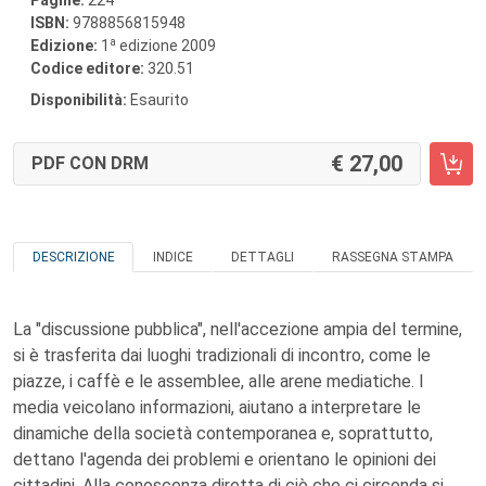
Pagine:
224
ISBN:
9788856815948
a
Edizione:
1
edizione 2009
Codice editore:
320.51
Disponibilità:
Esaurito
27,00
PDF CON DRM
DESCRIZIONE
INDICE
DETTAGLI
RASSEGNA STAMPA
La "discussione pubblica", nell'accezione ampia del termine,
si è trasferita dai luoghi tradizionali di incontro, come le
piazze, i caffè e le assemblee, alle arene mediatiche. I
media veicolano informazioni, aiutano a interpretare le
dinamiche della società contemporanea e, soprattutto,
dettano l'agenda dei problemi e orientano le opinioni dei
cittadini. Alla conoscenza diretta di ciò che ci circonda si