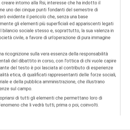
 creare intorno alla Rsi, interesse che ha indotto il
me uno dei cinque punti fondanti del semestre di
erò evidente il pericolo che, senza una base
nte gli elementi più superficiali ed appariscenti legati
l bilancio sociale stesso e, soprattutto, la sua valenza in
società civile, a favore di un'operazione di pura immagine
a ricognizione sulla vera essenza della responsabilità
tali del dibattito in corso, con l'ottica di chi vuole capire
tante del testo è poi lasciata al contributo di esperienze
lità etica, di qualificati rappresentanti delle forze sociali,
ale e della pubblica amministrazione, che illustrano
ienze sul campo.
ropriarsi di tutti gli elementi che permettano loro di
nomeno che li vedrà tutti, prima o poi, coinvolti.