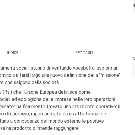
INDICE
DETTAGLI
A
amenti sociali stanno di-ventando vocaboli di uso ormai
incia a farsi largo una nuova definizione della "missione"
ze che salgono dalla società.
esa (Rsi) che l'Unione Europea definisce come
ociali ed ecologiche delle imprese nelle loro operazioni
eressate" ha finalmente trovato uno strumento operativo: il
ncio di esercizio, rappresentato da un atto formale e
portano a conoscenza del mondo esterno le positive
esa ha prodotto o intende raggiungere.