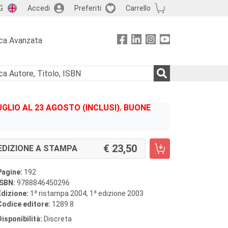
G
Accedi
Preferiti
Carrello
ca Avanzata
GLIO AL 23 AGOSTO (INCLUSI). BUONE
23,50
EDIZIONE A STAMPA
Pagine:
192
ISBN:
9788846450296
a
a
Edizione:
1
ristampa 2004, 1
edizione 2003
Codice editore:
1289.8
Disponibilità:
Discreta