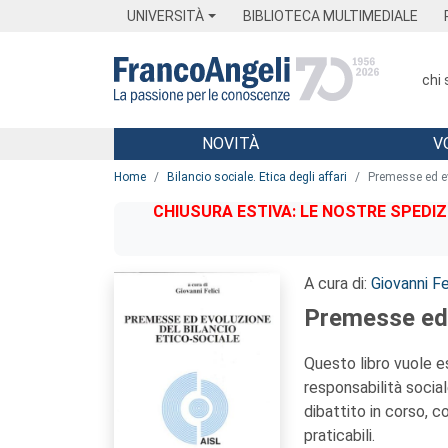
Menu
Main content
Footer
Menu
UNIVERSITÀ
BIBLIOTECA MULTIMEDIALE
chi
NOVITÀ
V
Main content
Home
Bilancio sociale. Etica degli affari
Premesse ed ev
CHIUSURA ESTIVA: LE NOSTRE SPEDIZ
A cura di:
Giovanni Fe
Premesse ed 
Questo libro vuole e
responsabilità socia
dibattito in corso, co
praticabili.