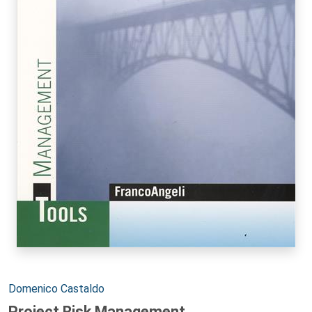
Autori:
Domenico Castaldo
Project Risk Management.