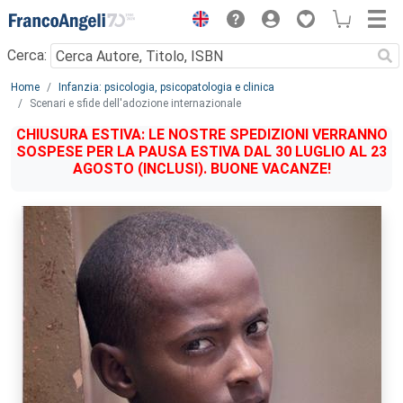
Menu
Cerca:
Main content
Home
Infanzia: psicologia, psicopatologia e clinica
Scenari e sfide dell'adozione internazionale
CHIUSURA ESTIVA: LE NOSTRE SPEDIZIONI VERRANNO
SOSPESE PER LA PAUSA ESTIVA DAL 30 LUGLIO AL 23
AGOSTO (INCLUSI). BUONE VACANZE!