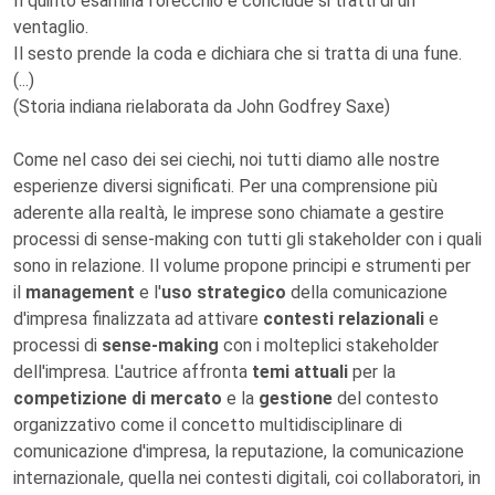
Il quinto esamina l'orecchio e conclude si tratti di un
ventaglio.
Il sesto prende la coda e dichiara che si tratta di una fune.
(...)
(Storia indiana rielaborata da John Godfrey Saxe)
Come nel caso dei sei ciechi, noi tutti diamo alle nostre
esperienze diversi significati. Per una comprensione più
aderente alla realtà, le imprese sono chiamate a gestire
processi di sense-making con tutti gli stakeholder con i quali
sono in relazione. Il volume propone principi e strumenti per
il
management
e l'
uso strategico
della comunicazione
d'impresa finalizzata ad attivare
contesti relazionali
e
processi di
sense-making
con i molteplici stakeholder
dell'impresa. L'autrice affronta
temi attuali
per la
competizione di mercato
e la
gestione
del contesto
organizzativo come il concetto multidisciplinare di
comunicazione d'impresa, la reputazione, la comunicazione
internazionale, quella nei contesti digitali, coi collaboratori, in