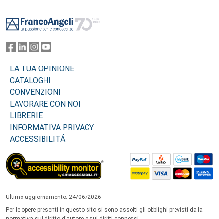
Footer
LA TUA OPINIONE
CATALOGHI
CONVENZIONI
LAVORARE CON NOI
LIBRERIE
INFORMATIVA PRIVACY
ACCESSIBILITÁ
Ultimo aggiornamento: 24/06/2026
Per le opere presenti in questo sito si sono assolti gli obblighi previsti dalla
normativa sul diritto d'autore e sui diritti connessi.