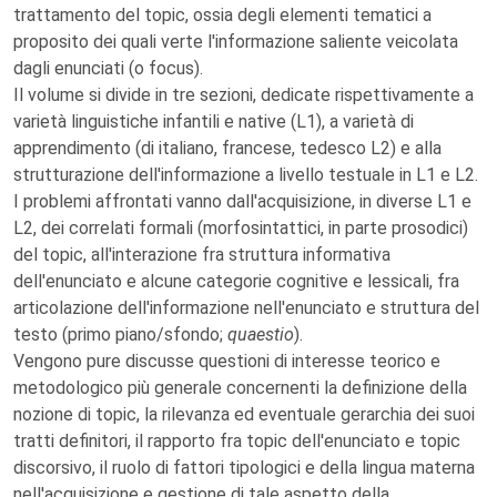
trattamento del topic, ossia degli elementi tematici a
proposito dei quali verte l'informazione saliente veicolata
dagli enunciati (o focus).
Il volume si divide in tre sezioni, dedicate rispettivamente a
varietà linguistiche infantili e native (L1), a varietà di
apprendimento (di italiano, francese, tedesco L2) e alla
strutturazione dell'informazione a livello testuale in L1 e L2.
I problemi affrontati vanno dall'acquisizione, in diverse L1 e
L2, dei correlati formali (morfosintattici, in parte prosodici)
del topic, all'interazione fra struttura informativa
dell'enunciato e alcune categorie cognitive e lessicali, fra
articolazione dell'informazione nell'enunciato e struttura del
testo (primo piano/sfondo;
quaestio
).
Vengono pure discusse questioni di interesse teorico e
metodologico più generale concernenti la definizione della
nozione di topic, la rilevanza ed eventuale gerarchia dei suoi
tratti definitori, il rapporto fra topic dell'enunciato e topic
discorsivo, il ruolo di fattori tipologici e della lingua materna
nell'acquisizione e gestione di tale aspetto della