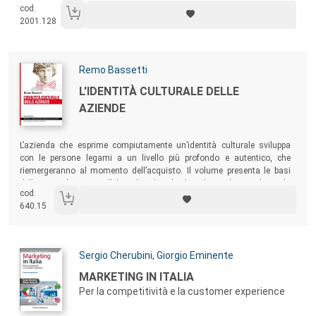
cod.
riedizioni, ecc.) e differenti discipline (dall’economia, al marketing
2001.128
passando soprattutto per la psicologia).
Autori:
Remo Bassetti
Titolo:
L'IDENTITÀ CULTURALE DELLE
AZIENDE
Sommario:
L’azienda che esprime compiutamente un’identità culturale sviluppa
con le persone legami a un livello più profondo e autentico, che
riemergeranno al momento dell’acquisto. Il volume presenta le basi
della consulenza per l’identità culturale di un’azienda, combinando
cod.
riflessioni teoriche, esempi e parti più eminentemente “pratiche”.
640.15
Autori:
Sergio Cherubini
,
Giorgio Eminente
Titolo:
MARKETING IN ITALIA
Per la competitività e la customer experience