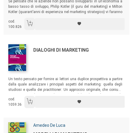
Se pensate che le aziende non possano svilupparsi in un’economia a
basso tasso di sviluppo, Philip Kotler (il guru del marketing) e Milton
Kotler (quarant’anni di esperienza nel marketing strategico) vi faranno
cambiare idea. In questo libro potrete vedere cosa decine di aziende
cod.
stanno facendo per riuscire a prosperare in un’economia mondiale a
100.826
basso tasso di crescita.
Autori:
Titolo:
DIALOGHI DI MARKETING
Sommario:
Un testo pensato per fornire ai lettori una duplice prospettiva a partire
dalla quale analizzare i principali aspetti del marketing: quella degli
studiosi e quella dei
practitioner
. Un approccio originale, che coniuga
rigore teorico e descrizione di prassi aziendali, e che potrà riuscire utile
cod.
sia agli studenti che a imprenditori e marketing manager.
1059.36
Autori:
Amedeo De Luca