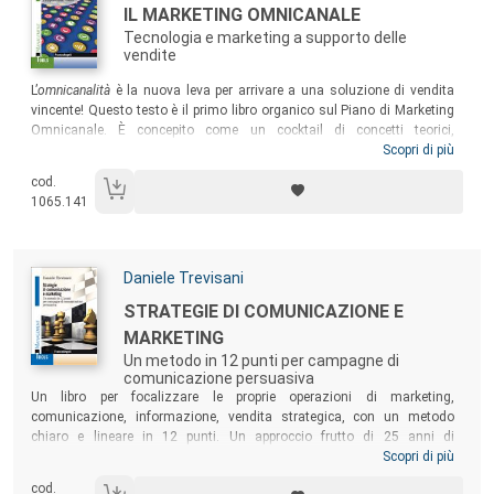
Titolo:
IL MARKETING OMNICANALE
Tecnologia e marketing a supporto delle
vendite
Sommario:
L’
omnicanalità
è la nuova leva per arrivare a una soluzione di vendita
vincente! Questo testo è il primo libro organico sul Piano di Marketing
Omnicanale. È concepito come un cocktail di concetti teorici,
statistiche, ricerche, link, tecniche operative, casi aziendali, focus su
Scopri di più
alcuni temi, linguaggi diversi. Un volume per imprenditori, direttori
cod.
marketing e comunicazione, direttori vendite, store manager e
1065.141
retailers, e-commerce manager, professional e consulenti di marketing,
docenti e partecipanti a corsi di formazione manageriale.
Autori:
Daniele Trevisani
Titolo:
STRATEGIE DI COMUNICAZIONE E
MARKETING
Un metodo in 12 punti per campagne di
comunicazione persuasiva
Sommario:
Un libro per focalizzare le proprie operazioni di marketing,
comunicazione, informazione, vendita strategica, con un metodo
chiaro e lineare in 12 punti. Un approccio frutto di 25 anni di
esperienza, testato e divulgato in aziende e organizzazioni come
Scopri di più
Siemens, Volksbank, Carnival Corporation (Costa Cruises), Istituto
cod.