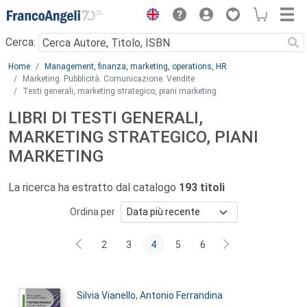
Menu
Cerca:
Main content
Home
Management, finanza, marketing, operations, HR
Marketing. Pubblicità. Comunicazione. Vendite
Testi generali, marketing strategico, piani marketing
LIBRI DI TESTI GENERALI,
MARKETING STRATEGICO, PIANI
MARKETING
La ricerca ha estratto dal catalogo
193 titoli
Ordina per
2
3
4
5
6
Autori:
Silvia Vianello
,
Antonio Ferrandina