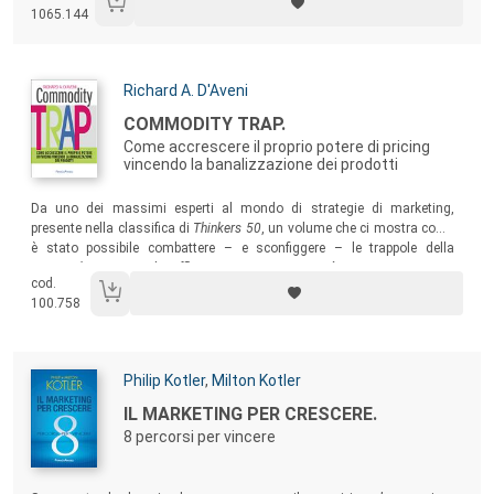
Nazionale di Fisica Nucleare, Frost & Sullivan (London), Commax
1065.144
Consulting (Monaco di Baviera), Barilla, Coop Italia, IIR (Institute of
International Research), Arch-Chemicals, Panini, Fedon, Ricoh Europe…
Autori:
Richard A. D'Aveni
Titolo:
COMMODITY TRAP.
Come accrescere il proprio potere di pricing
vincendo la banalizzazione dei prodotti
Sommario:
Da uno dei massimi esperti al mondo di strategie di marketing,
presente nella classifica di
Thinkers 50
, un volume che ci mostra come
è stato possibile combattere – e sconfiggere – le trappole della
commoditizzazione
che affliggevano imprese nei più svariati settori.
cod.
100.758
Autori:
Philip Kotler
,
Milton Kotler
Titolo:
IL MARKETING PER CRESCERE.
8 percorsi per vincere
Sommario: