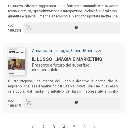
Sommario:
La nuova edizione aggiornata di un fortunato manuale che avvicina
teoria e pratica, specializzazione e integrazione, globalità e localismo,
quantità e qualità, umanità e tecnologia. Vengono riportate inoltre una
serie di esperienze di brand italiani riconosciuti nel mondo quali
cod.
Campari, Kinder, Luxottica, Mapei, Geox, l’isola di Capri, e altri non
100.334
tipicamente orientati al profitto come il Teatro alla Scala e l’Ospedale
Bambino Gesù.
Autori:
Annamaria Tartaglia
,
Gianni Marinozzi
Titolo:
IL LUSSO ...MAGIA E MARKETING
Presente e futuro del superfluo
indispensabile
Sommario:
Il libro propone una mappa del lusso e descrive le norme che la
regolano. Analizza il marketing del lusso ai diversi livelli nei quali esso
si articola, dal marketing intuitivo del lusso inaccessibile a quello
elaborato del lusso intermedio a quello sofisticato del popolux. E
cod.
lancia la sua scommessa sul futuro del lusso.
100.615
2
3
4
5
6