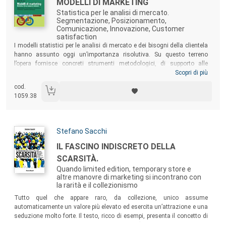
Titolo:
MODELLI DI MARKETING
Statistica per le analisi di mercato.
Segmentazione, Posizionamento,
Comunicazione, Innovazione, Customer
satisfaction
Sommario:
I modelli statistici per le analisi di mercato e dei bisogni della clientela
hanno assunto oggi un’importanza risolutiva. Su questo terreno
l’opera fornisce concreti strumenti metodologici, di supporto alle
decisioni aziendali e alle strategie di marketing dell’impresa. Un testo
Scopri di più
per gli studenti dei corsi di laurea in Scienze Statistiche, Marketing e
cod.
Comunicazione, i Master in Data Science, i Data scientist e gli analisti
1059.38
di Data mining, i professionisti di ricerche di mercato, i Crm e BI
Analyst.
Autori:
Stefano Sacchi
Titolo:
IL FASCINO INDISCRETO DELLA
SCARSITÀ.
Quando limited edition, temporary store e
altre manovre di marketing si incontrano con
la rarità e il collezionismo
Sommario:
Tutto quel che appare raro, da collezione, unico assume
automaticamente un valore più elevato ed esercita un’attrazione e una
seduzione molto forte. Il testo, ricco di esempi, presenta il concetto di
scarsità in relazione a vari fenomeni (collezionismo, vintage,