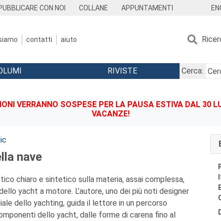
EN
PUBBLICARE CON NOI
COLLANE
APPUNTAMENTI
Ricer
 siamo
contatti
aiuto
OLUMI
RIVISTE
Cerca:
IONI VERRANNO SOSPESE PER LA PAUSA ESTIVA DAL 30 LU
VACANZE!
ic
ella nave
ico chiaro e sintetico sulla materia, assai complessa,
ello yacht a motore. L’autore, uno dei più noti designer
le dello yachting, guida il lettore in un percorso
omponenti dello yacht, dalle forme di carena fino al