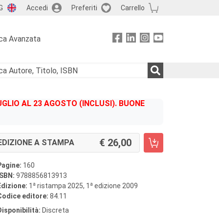
G
Accedi
Preferiti
Carrello
ca Avanzata
GLIO AL 23 AGOSTO (INCLUSI). BUONE
26,00
EDIZIONE A STAMPA
Pagine:
160
ISBN:
9788856813913
a
a
Edizione:
1
ristampa 2025, 1
edizione 2009
Codice editore:
84.11
Disponibilità:
Discreta