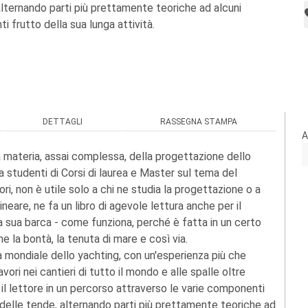
alternando parti più prettamente teoriche ad alcuni
i frutto della sua lunga attività.
DETTAGLI
RASSEGNA STAMPA
A
a materia, assai complessa, della progettazione dello
a studenti di Corsi di laurea e Master sul tema del
i, non è utile solo a chi ne studia la progettazione o a
 lineare, ne fa un libro di agevole lettura anche per il
la sua barca - come funziona, perché è fatta in un certo
rne la bontà, la tenuta di mare e così via.
tà mondiale dello yachting, con un'esperienza più che
vori nei cantieri di tutto il mondo e alle spalle oltre
il lettore in un percorso attraverso le varie componenti
e delle tende, alternando parti più prettamente teoriche ad