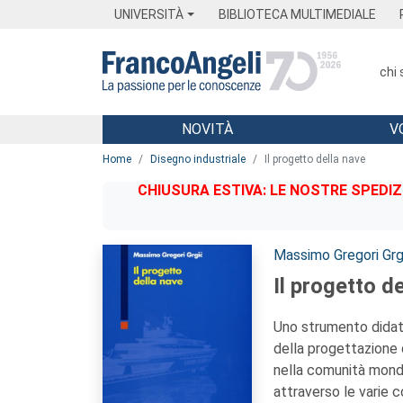
Menu
Main content
Footer
Menu
UNIVERSITÀ
BIBLIOTECA MULTIMEDIALE
chi
NOVITÀ
V
Main content
Home
Disegno industriale
Il progetto della nave
CHIUSURA ESTIVA: LE NOSTRE SPEDIZ
Autori:
Massimo Gregori Grg
Il progetto d
Uno strumento didatt
della progettazione d
nella comunità mondia
attraverso le varie c