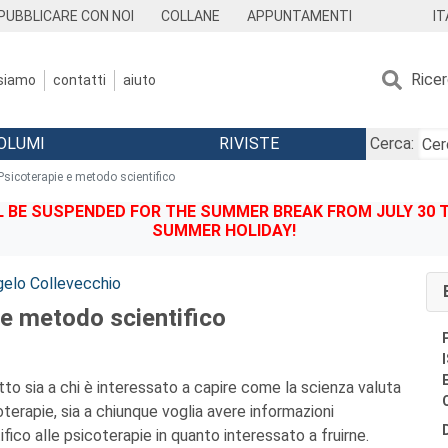
IT
PUBBLICARE CON NOI
COLLANE
APPUNTAMENTI
Rice
 siamo
contatti
aiuto
OLUMI
RIVISTE
Cerca:
Psicoterapie e metodo scientifico
BE SUSPENDED FOR THE SUMMER BREAK FROM JULY 30 TO
SUMMER HOLIDAY!
elo Collevecchio
 e metodo scientifico
tto sia a chi è interessato a capire come la scienza valuta
coterapie, sia a chiunque voglia avere informazioni
ifico alle psicoterapie in quanto interessato a fruirne.