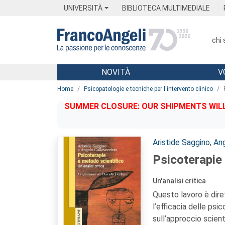
Menu
Main content
Footer
Menu
UNIVERSITÀ
BIBLIOTECA MULTIMEDIALE
chi
NOVITÀ
V
Main content
Home
Psicopatologie e tecniche per l'intervento clinico
SUMMER CLOSURE: OUR SHIPMENTS WILL 
Autori:
Aristide Saggino
,
Ang
Psicoterapie
Un'analisi critica
Questo lavoro è dire
l’efficacia delle psi
sull’approccio scient