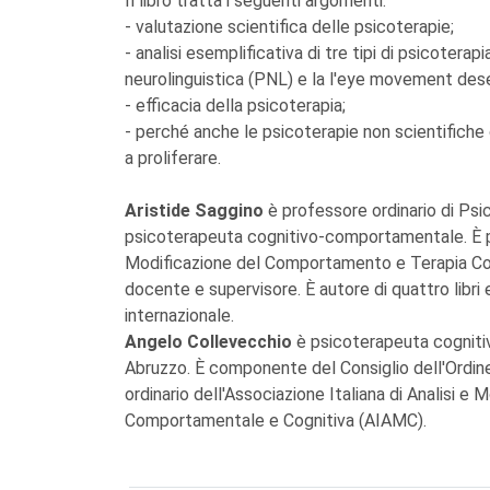
Il libro tratta i seguenti argomenti:
- valutazione scientifica delle psicoterapie;
- analisi esemplificativa di tre tipi di psicoterap
neurolinguistica (PNL) e la l'eye movement des
- efficacia della psicoterapia;
- perché anche le psicoterapie non scientifich
a proliferare.
Aristide Saggino
è professore ordinario di Psi
psicoterapeuta cognitivo-comportamentale. È pre
Modificazione del Comportamento e Terapia Co
docente e supervisore. È autore di quattro libri 
internazionale.
Angelo Collevecchio
è psicoterapeuta cogniti
Abruzzo. È componente del Consiglio dell'Ordine
ordinario dell'Associazione Italiana di Analisi 
Comportamentale e Cognitiva (AIAMC).