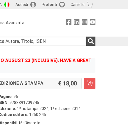
A
Accedi
Preferiti
Carrello
rca Avanzata
 AUGUST 23 (INCLUSIVE). HAVE A GREAT
18,00
EDIZIONE A STAMPA
Pagine:
96
ISBN:
9788891709745
a
a
Edizione:
1
ristampa 2024, 1
edizione 2014
Codice editore:
1250.245
Disponibilità:
Discreta