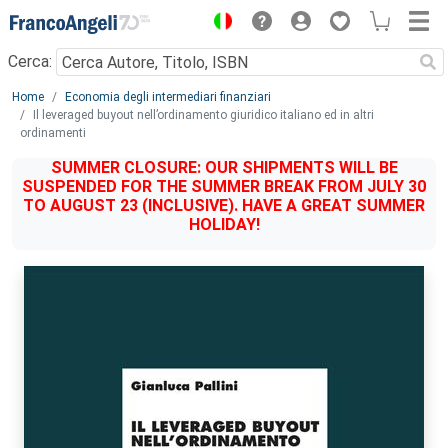
Menu
Cerca:
Main content
Home
Economia degli intermediari finanziari
Il leveraged buyout nell’ordinamento giuridico italiano ed in altri
ordinamenti
SUMMER CLOSURE: OUR SHIPMENTS WILL BE
SUSPENDED FOR THE SUMMER BREAK FROM JULY 30
TO AUGUST 23 (INCLUSIVE). HAVE A GREAT SUMMER
HOLIDAY!