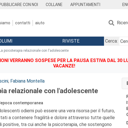
EN
PUBBLICARE CON NOI
COLLANE
APPUNTAMENTI
Ricer
 siamo
contatti
aiuto
OLUMI
RIVISTE
Cerca:
La psicoterapia relazionale con l'adolescente
IONI VERRANNO SOSPESE PER LA PAUSA ESTIVA DAL 30 LU
VACANZE!
scini
,
Fabiana Montella
ia relazionale con l'adolescente
ll'epoca contemporanea
dolescenti odierni può essere una vera risorsa per il futuro,
tati a contenere fragilità e dolore attraverso tutte quelle
li positive, tra cui anche la psicoterapia, che sostengono