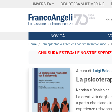
Menu
Main content
Footer
Menu
UNIVERSITÀ
BIBLIOTECA MULTIMEDIALE
chi
NOVITÀ
V
Main content
Home
Psicopatologie e tecniche per l'intervento clinico
CHIUSURA ESTIVA: LE NOSTRE SPEDIZ
A cura di:
Luigi Balda
La psicoterap
Narciso e Dioniso ne
La creatività degli a
a patto che siano aiu
esperienze relaziona