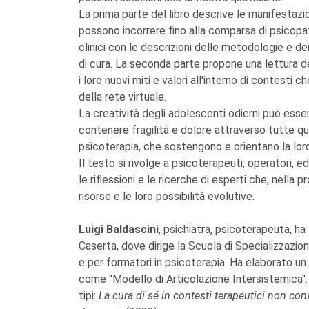
La prima parte del libro descrive le manifestazio
possono incorrere fino alla comparsa di psicopat
clinici con le descrizioni delle metodologie e dei
di cura. La seconda parte propone una lettura de
i loro nuovi miti e valori all'interno di contes
della rete virtuale.
La creatività degli adolescenti odierni può essere
contenere fragilità e dolore attraverso tutte que
psicoterapia, che sostengono e orientano la loro
Il testo si rivolge a psicoterapeuti, operatori, e
le riflessioni e le ricerche di esperti che, nella p
risorse e le loro possibilità evolutive.
Luigi Baldascini
, psichiatra, psicoterapeuta, ha
Caserta, dove dirige la Scuola di Specializzazi
e per formatori in psicoterapia. Ha elaborato u
come "Modello di Articolazione Intersistemica". È
tipi:
La cura di sé in contesti terapeutici non co