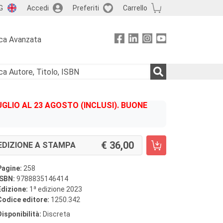
G
Accedi
Preferiti
Carrello
ca Avanzata
GLIO AL 23 AGOSTO (INCLUSI). BUONE
36,00
EDIZIONE A STAMPA
Pagine:
258
ISBN:
9788835146414
a
Edizione:
1
edizione 2023
Codice editore:
1250.342
Disponibilità:
Discreta