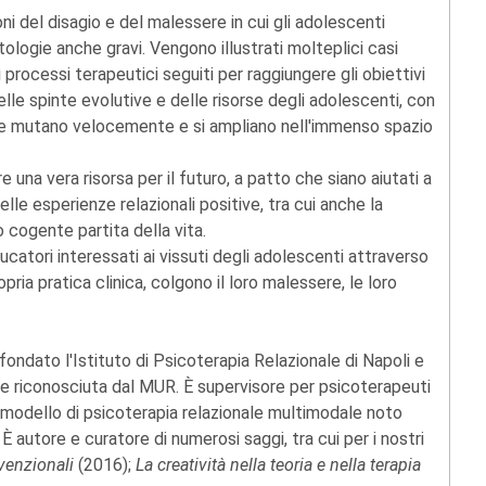
ni del disagio e del malessere in cui gli adolescenti
ologie anche gravi. Vengono illustrati molteplici casi
 processi terapeutici seguiti per raggiungere gli obiettivi
lle spinte evolutive e delle risorse degli adolescenti, con
ti che mutano velocemente e si ampliano nell'immenso spazio
 una vera risorsa per il futuro, a patto che siano aiutati a
lle esperienze relazionali positive, tra cui anche la
 cogente partita della vita.
ducatori interessati ai vissuti degli adolescenti attraverso
ropria pratica clinica, colgono il loro malessere, le loro
 fondato l'Istituto di Psicoterapia Relazionale di Napoli e
one riconosciuta dal MUR. È supervisore per psicoterapeuti
n modello di psicoterapia relazionale multimodale noto
 autore e curatore di numerosi saggi, tra cui per i nostri
nvenzionali
(2016);
La creatività nella teoria e nella terapia