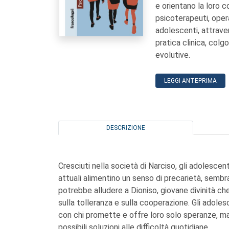
e orientano la loro c
psicoterapeuti, opera
adolescenti, attravers
pratica clinica, colgo
evolutive.
LEGGI ANTEPRIMA
DESCRIZIONE
Cresciuti nella società di Narciso, gli adolesce
attuali alimentino un senso di precarietà, sem
potrebbe alludere a Dioniso, giovane divinità che
sulla tolleranza e sulla cooperazione. Gli adoles
con chi promette e offre loro solo speranze, ma
possibili soluzioni alle difficoltà quotidiane.