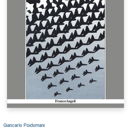
Autori:
Giancarlo Poidomani