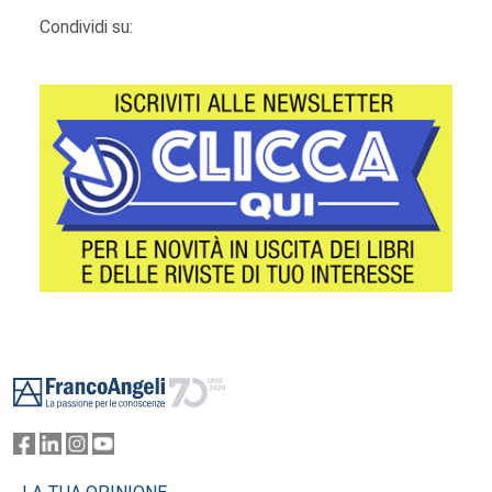
Condividi su:
Footer