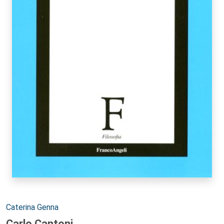
Autori:
Caterina Genna
Carlo Cantoni.