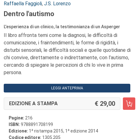
Autori:
Raffaella Faggioli
,
J.S. Lorenzo
Dentro l'autismo
L'esperienza di un clinico, la testimonianza di un Asperger
Il libro affronta temi come la diagnosi, le difficoltà di
comunicazione, i fraintendimenti, le forme di rigidità, i
disturbi sensoriali, le difficoltà sociali e quelle quotidiane di
chi convive, direttamente o indirettamente, con l’autismo,
cercando di spiegare le percezioni di chi lo vive in prima
persona.
LEGGI ANTEPRIMA
29,00
EDIZIONE A STAMPA
Pagine:
216
ISBN:
9788891708199
a
a
Edizione:
1
ristampa 2015, 1
edizione 2014
Codice editore:
1305.205