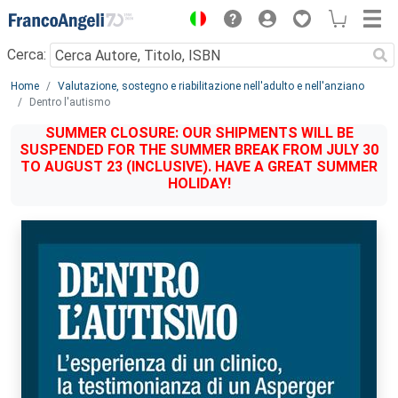
Menu
Cerca:
Main content
Home
Valutazione, sostegno e riabilitazione nell'adulto e nell'anziano
Dentro l'autismo
SUMMER CLOSURE: OUR SHIPMENTS WILL BE
SUSPENDED FOR THE SUMMER BREAK FROM JULY 30
TO AUGUST 23 (INCLUSIVE). HAVE A GREAT SUMMER
HOLIDAY!