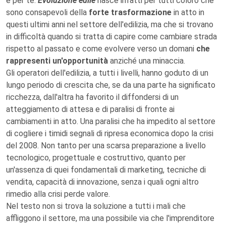
è per te.
Evoluzione edile
nasce infatti per tutti coloro che
sono consapevoli della
forte trasformazione
in atto in
questi ultimi anni nel settore dell'edilizia, ma che si trovano
in difficoltà quando si tratta di capire come cambiare strada
rispetto al passato e come evolvere verso un domani
che
rappresenti un'opportunità
anziché una minaccia.
Gli operatori dell'edilizia, a tutti i livelli, hanno goduto di un
lungo periodo di crescita che, se da una parte ha significato
ricchezza, dall'altra ha favorito il diffondersi di un
atteggiamento di attesa e di paralisi di fronte ai
cambiamenti in atto. Una paralisi che ha impedito al settore
di cogliere i timidi segnali di ripresa economica dopo la crisi
del 2008. Non tanto per una scarsa preparazione a livello
tecnologico, progettuale e costruttivo, quanto per
un'assenza di quei fondamentali di marketing, tecniche di
vendita, capacità di innovazione, senza i quali ogni altro
rimedio alla crisi perde valore.
Nel testo non si trova la soluzione a tutti i mali che
affliggono il settore, ma una possibile via che l'imprenditore