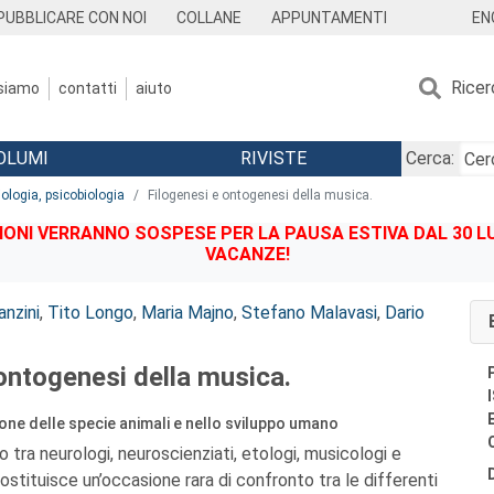
EN
PUBBLICARE CON NOI
COLLANE
APPUNTAMENTI
Ricer
 siamo
contatti
aiuto
OLUMI
RIVISTE
Cerca:
iologia, psicobiologia
Filogenesi e ontogenesi della musica.
IONI VERRANNO SOSPESE PER LA PAUSA ESTIVA DAL 30 LU
VACANZE!
anzini
,
Tito Longo
,
Maria Majno
,
Stefano Malavasi
,
Dario
ontogenesi della musica.
one delle specie animali e nello sviluppo umano
 tra neurologi, neuroscienziati, etologi, musicologi e
costituisce un’occasione rara di confronto tra le differenti