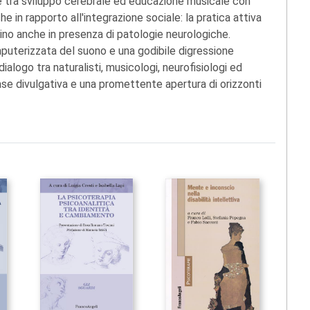
ne tra sviluppo cerebrale ed educazione musicale con
e in rapporto all'integrazione sociale: la pratica attiva
bino anche in presenza di patologie neurologiche.
mputerizzata del suono e una godibile digressione
dialogo tra naturalisti, musicologi, neurofisiologi ed
base divulgativa e una promettente apertura di orizzonti