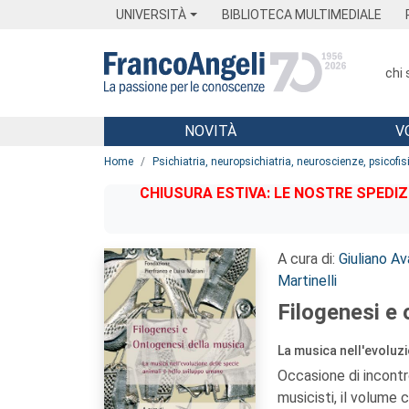
Menu
Main content
Footer
Menu
UNIVERSITÀ
BIBLIOTECA MULTIMEDIALE
chi
NOVITÀ
V
Main content
Home
Psichiatria, neuropsichiatria, neuroscienze, psicofis
CHIUSURA ESTIVA: LE NOSTRE SPEDIZ
A cura di:
Giuliano Av
Martinelli
Filogenesi e 
La musica nell'evoluzi
Occasione di incontro
musicisti, il volume 