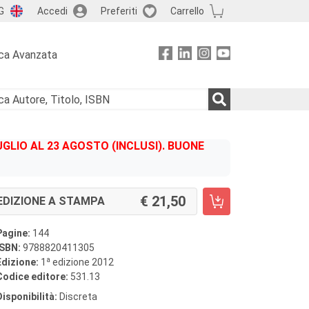
G
Accedi
Preferiti
Carrello
ca Avanzata
GLIO AL 23 AGOSTO (INCLUSI). BUONE
21,50
EDIZIONE A STAMPA
Pagine:
144
ISBN:
9788820411305
a
Edizione:
1
edizione 2012
Codice editore:
531.13
Disponibilità:
Discreta