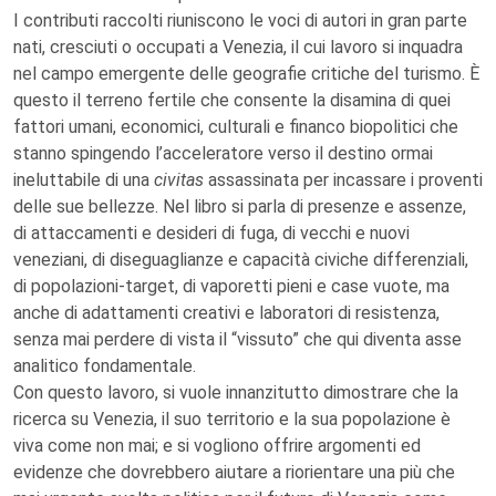
I contributi raccolti riuniscono le voci di autori in gran parte
nati, cresciuti o occupati a Venezia, il cui lavoro si inquadra
nel campo emergente delle geografie critiche del turismo. È
questo il terreno fertile che consente la disamina di quei
fattori umani, economici, culturali e financo biopolitici che
stanno spingendo l’acceleratore verso il destino ormai
ineluttabile di una
civitas
assassinata per incassare i proventi
delle sue bellezze. Nel libro si parla di presenze e assenze,
di attaccamenti e desideri di fuga, di vecchi e nuovi
veneziani, di diseguaglianze e capacità civiche differenziali,
di popolazioni-target, di vaporetti pieni e case vuote, ma
anche di adattamenti creativi e laboratori di resistenza,
senza mai perdere di vista il “vissuto” che qui diventa asse
analitico fondamentale.
Con questo lavoro, si vuole innanzitutto dimostrare che la
ricerca su Venezia, il suo territorio e la sua popolazione è
viva come non mai; e si vogliono offrire argomenti ed
evidenze che dovrebbero aiutare a riorientare una più che