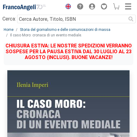
Menu
Cerca:
Main content
Home
Storia del giornalismo e delle comunicazioni di massa
Il caso Moro: cronaca di un evento mediale.
CHIUSURA ESTIVA: LE NOSTRE SPEDIZIONI VERRANNO
SOSPESE PER LA PAUSA ESTIVA DAL 30 LUGLIO AL 23
AGOSTO (INCLUSI). BUONE VACANZE!