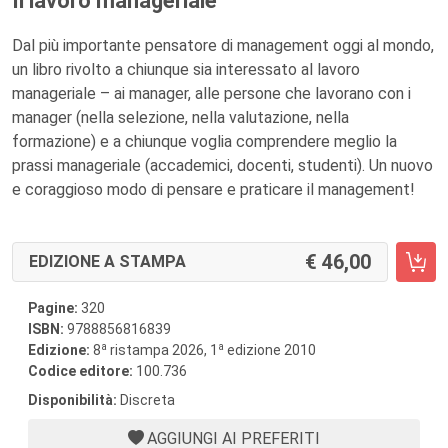
Il lavoro manageriale
Dal più importante pensatore di management oggi al mondo,
un libro rivolto a chiunque sia interessato al lavoro
manageriale – ai manager, alle persone che lavorano con i
manager (nella selezione, nella valutazione, nella
formazione) e a chiunque voglia comprendere meglio la
prassi manageriale (accademici, docenti, studenti). Un nuovo
e coraggioso modo di pensare e praticare il management!
46,00
EDIZIONE A STAMPA
Pagine:
320
ISBN:
9788856816839
a
a
Edizione:
8
ristampa 2026, 1
edizione 2010
Codice editore:
100.736
Disponibilità:
Discreta
AGGIUNGI AI PREFERITI