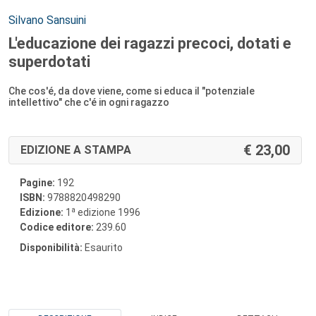
Autori:
Silvano Sansuini
L'educazione dei ragazzi precoci, dotati e
superdotati
Che cos'é, da dove viene, come si educa il "potenziale
intellettivo" che c'é in ogni ragazzo
23,00
EDIZIONE A STAMPA
Pagine:
192
ISBN:
9788820498290
a
Edizione:
1
edizione 1996
Codice editore:
239.60
Disponibilità:
Esaurito