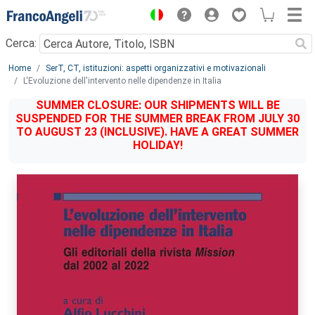
Menu
Cerca:
Main content
Home
SerT, CT, istituzioni: aspetti organizzativi e motivazionali
L'Evoluzione dell'intervento nelle dipendenze in Italia
SUMMER CLOSURE: OUR SHIPMENTS WILL BE
SUSPENDED FOR THE SUMMER BREAK FROM JULY 30
TO AUGUST 23 (INCLUSIVE). HAVE A GREAT SUMMER
HOLIDAY!