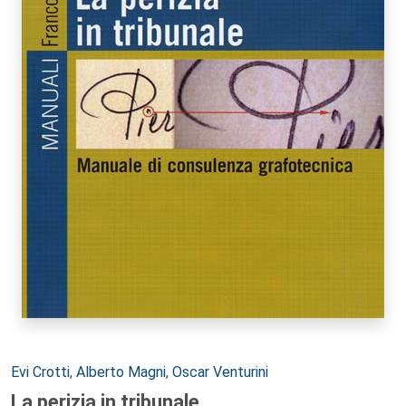
Autori:
Evi Crotti
,
Alberto Magni
,
Oscar Venturini
La perizia in tribunale