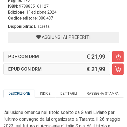
Pagine:
176
ISBN:
9788835161127
a
Edizione:
1
edizione 2024
Codice editore:
380.407
Disponibilità:
Discreta
AGGIUNGI AI PREFERITI
21,99
PDF CON DRM
21,99
EPUB CON DRM
DESCRIZIONE
INDICE
DETTAGLI
RASSEGNA STAMPA
L'allusione omerica nel titolo scelto da Gianni Liviano per
l'ultimo convegno da lui organizzato a Taranto, il 26 maggio
2023, sul futuro di Acciaierie d'Italia S.p.a. dà il titolo a