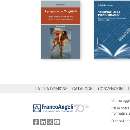
Footer
LA TUA OPINIONE
CATALOGHI
CONVENZIONI
Ultimo agg
Per le opere
normativa su
FrancoAngel