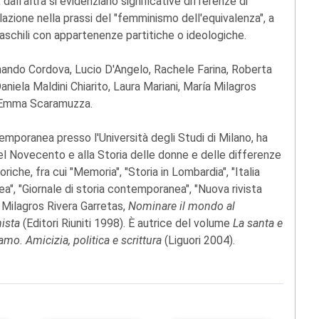
, dall'altra si evidenziano significative differenze di
lazione nella prassi del "femminismo dell'equivalenza", a
aschili con appartenenze partitiche o ideologiche.
inando Cordova, Lucio D'Angelo, Rachele Farina, Roberta
aniela Maldini Chiarito, Laura Mariani, María Milagros
, Emma Scaramuzza.
temporanea presso l'Università degli Studi di Milano, ha
nel Novecento e alla Storia delle donne e delle differenze
riche, fra cui "Memoria", "Storia in Lombardia", "Italia
", "Giornale di storia contemporanea", "Nuova rivista
a Milagros Rivera Garretas,
Nominare il mondo al
ista
(Editori Riuniti 1998). È autrice del volume
La santa e
mo. Amicizia, politica e scrittura
(Liguori 2004).