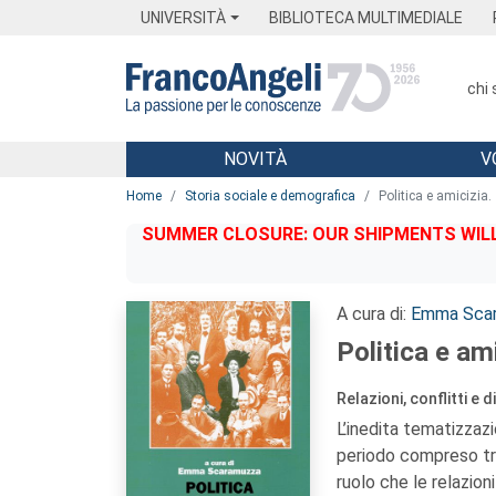
Menu
Main content
Footer
Menu
UNIVERSITÀ
BIBLIOTECA MULTIMEDIALE
chi
NOVITÀ
V
Main content
Home
Storia sociale e demografica
Politica e amicizia.
SUMMER CLOSURE: OUR SHIPMENTS WILL 
A cura di:
Emma Sca
Politica e ami
Relazioni, conflitti e
L’inedita tematizzazi
periodo compreso tra l
ruolo che le relazion