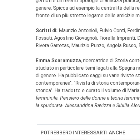
già noti e differenti tipologie di amicizia politica
genere. Spicca ad esempio la centralità della re
fronte di un più stretto legame delle amicizie m
Scritti di:
Maurizio Antonioli, Fulvio Conti, Ferd
Fossati, Agostino Giovagnoli, Fiorella Imprenti, D
Rivera Garretas, Maurizio Punzo, Angela Russo
Emma Scaramuzza
, ricercatrice di Storia con
studiato in particolare temi legati alla Spagna 
di genere. Ha pubblicato saggi su varie riviste sto
contemporanea", "Rivista di storia contemporanea
storica". Ha tradotto e curato il volume di Marí
femminile. Pensiero delle donne e teoria femmin
la spudorata. Alessandrina Ravizza e Sibilla Alera
POTREBBERO INTERESSARTI ANCHE