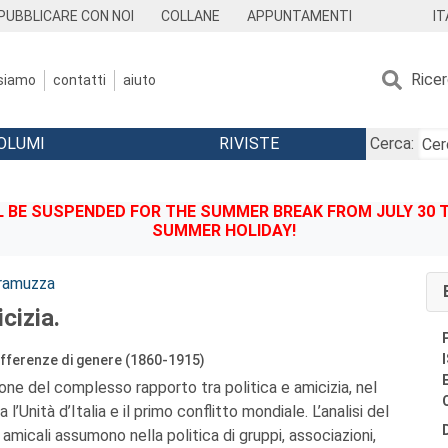
IT
PUBBLICARE CON NOI
COLLANE
APPUNTAMENTI
Rice
 siamo
contatti
aiuto
OLUMI
RIVISTE
Cerca:
BE SUSPENDED FOR THE SUMMER BREAK FROM JULY 30 TO
SUMMER HOLIDAY!
ramuzza
cizia.
 differenze di genere (1860-1915)
one del complesso rapporto tra politica e amicizia, nel
’Unità d’Italia e il primo conflitto mondiale. L’analisi del
i amicali assumono nella politica di gruppi, associazioni,