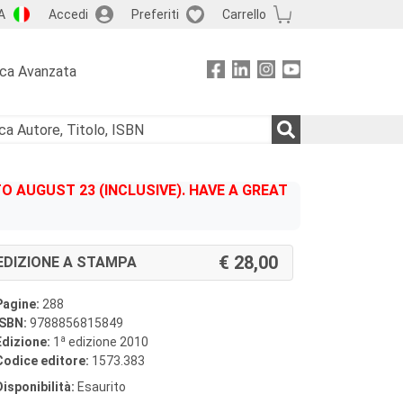
A
Accedi
Preferiti
Carrello
rca Avanzata
 AUGUST 23 (INCLUSIVE). HAVE A GREAT
28,00
EDIZIONE A STAMPA
Pagine:
288
ISBN:
9788856815849
a
Edizione:
1
edizione 2010
Codice editore:
1573.383
Disponibilità:
Esaurito