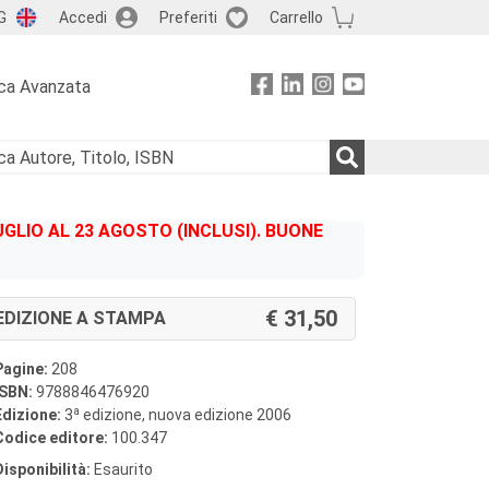
G
Accedi
Preferiti
Carrello
ca Avanzata
GLIO AL 23 AGOSTO (INCLUSI). BUONE
31,50
EDIZIONE A STAMPA
Pagine:
208
ISBN:
9788846476920
a
Edizione:
3
edizione, nuova edizione 2006
Codice editore:
100.347
Disponibilità:
Esaurito