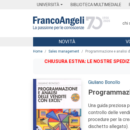
Menu
Main content
Footer
Menu
UNIVERSITÀ
BIBLIOTECA MULTIMEDIALE
chi
NOVITÀ
V
Main content
Home
Sales management
Programmazione e analisi de
CHIUSURA ESTIVA: LE NOSTRE SPEDIZ
Autori:
Giuliano Bonollo
Programmazio
Una guida preziosa p
controllo delle vendi
procedure per la cre
dischetto allegato).