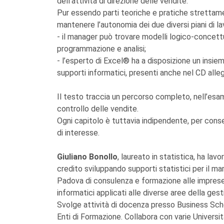
dell’attività di direzione delle vendite.
Pur essendo parti teoriche e pratiche strettam
mantenere l’autonomia dei due diversi piani di la
- il manager può trovare modelli logico-concettua
programmazione e analisi;
- l’esperto di Excel® ha a disposizione un insiem
supporti informatici, presenti anche nel CD alle
Il testo traccia un percorso completo, nell’esam
controllo delle vendite.
Ogni capitolo è tuttavia indipendente, per consen
di interesse.
Giuliano Bonollo
, laureato in statistica, ha lav
credito sviluppando supporti statistici per il m
Padova di consulenza e formazione alle imprese.
informatici applicati alle diverse aree della ges
Svolge attività di docenza presso Business Sc
Enti di Formazione. Collabora con varie Università