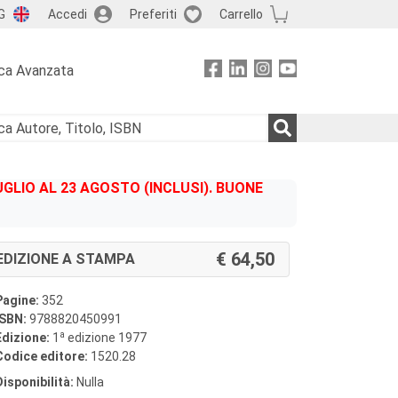
G
Accedi
Preferiti
Carrello
ca Avanzata
GLIO AL 23 AGOSTO (INCLUSI). BUONE
64,50
EDIZIONE A STAMPA
Pagine:
352
ISBN:
9788820450991
a
Edizione:
1
edizione 1977
Codice editore:
1520.28
Disponibilità:
Nulla