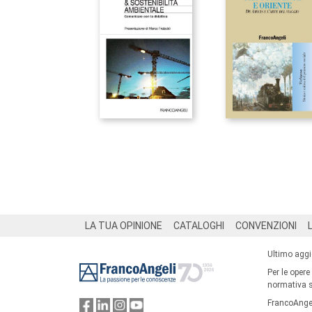
Footer
LA TUA OPINIONE
CATALOGHI
CONVENZIONI
Ultimo agg
Per le opere
normativa su
FrancoAngel