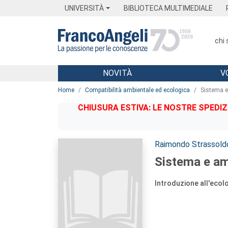
Menu
Main content
Footer
Menu
UNIVERSITÀ
BIBLIOTECA MULTIMEDIALE
chi
NOVITÀ
V
Main content
Home
Compatibilità ambientale ed ecologica
Sistema e
CHIUSURA ESTIVA: LE NOSTRE SPEDIZ
Autori:
Raimondo Strassold
Sistema e am
Introduzione all'ecol