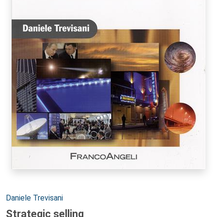
Autori:
Daniele Trevisani
Strategic selling