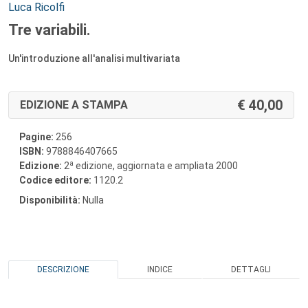
Autori:
Luca Ricolfi
Tre variabili.
Un'introduzione all'analisi multivariata
40,00
EDIZIONE A STAMPA
Pagine:
256
ISBN:
9788846407665
a
Edizione:
2
edizione, aggiornata e ampliata 2000
Codice editore:
1120.2
Disponibilità:
Nulla
DESCRIZIONE
INDICE
DETTAGLI