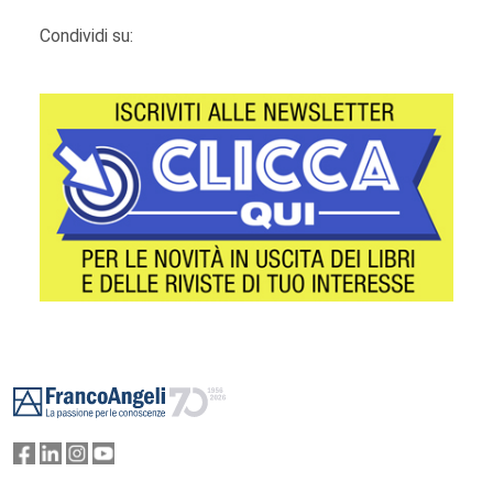
Condividi su:
Footer