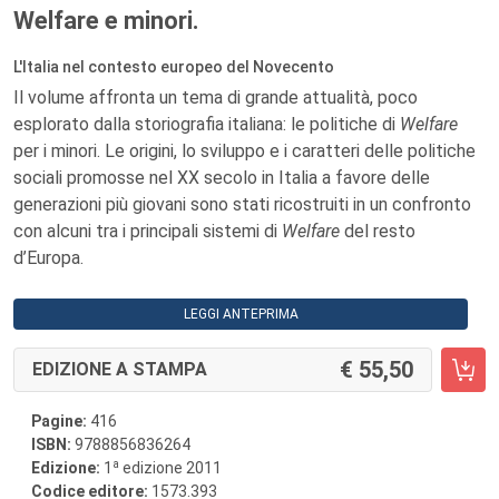
Welfare e minori.
L'Italia nel contesto europeo del Novecento
Il volume affronta un tema di grande attualità, poco
esplorato dalla storiografia italiana: le politiche di
Welfare
per i minori. Le origini, lo sviluppo e i caratteri delle politiche
sociali promosse nel XX secolo in Italia a favore delle
generazioni più giovani sono stati ricostruiti in un confronto
con alcuni tra i principali sistemi di
Welfare
del resto
d’Europa.
LEGGI ANTEPRIMA
55,50
EDIZIONE A STAMPA
Pagine:
416
ISBN:
9788856836264
a
Edizione:
1
edizione 2011
Codice editore:
1573.393