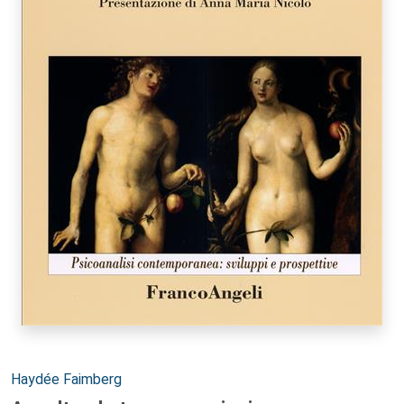
Autori:
Haydée Faimberg