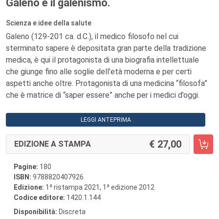
Galeno e il galenismo.
Scienza e idee della salute
Galeno (129-201 ca. d.C.), il medico filosofo nel cui
sterminato sapere è depositata gran parte della tradizione
medica, è qui il protagonista di una biografia intellettuale
che giunge fino alle soglie dell’età moderna e per certi
aspetti anche oltre. Protagonista di una medicina “filosofa”
che è matrice di “saper essere” anche per i medici d’oggi.
LEGGI ANTEPRIMA
27,00
EDIZIONE A STAMPA
Pagine:
180
ISBN:
9788820407926
a
a
Edizione:
1
ristampa 2021, 1
edizione 2012
Codice editore:
1420.1.144
Disponibilità:
Discreta