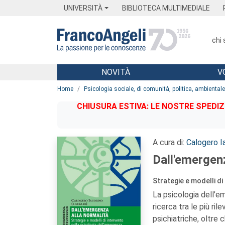
Menu
Main content
Footer
Menu
UNIVERSITÀ
BIBLIOTECA MULTIMEDIALE
chi
NOVITÀ
V
Main content
Home
Psicologia sociale, di comunità, politica, ambiental
CHIUSURA ESTIVA: LE NOSTRE SPEDIZ
A cura di:
Calogero I
Dall'emergenz
Strategie e modelli di
La psicologia dell’em
ricerca tra le più ril
psichiatriche, oltre 