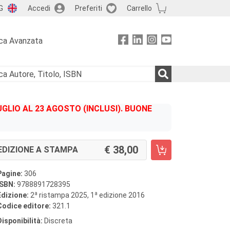
G
Accedi
Preferiti
Carrello
ca Avanzata
GLIO AL 23 AGOSTO (INCLUSI). BUONE
38,00
EDIZIONE A STAMPA
Pagine:
306
ISBN:
9788891728395
a
a
Edizione:
2
ristampa 2025, 1
edizione 2016
Codice editore:
321.1
Disponibilità:
Discreta