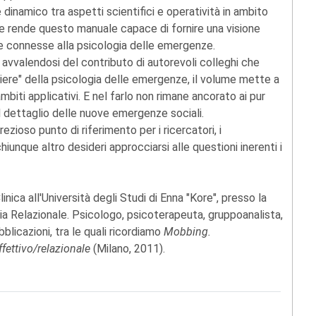
 dinamico tra aspetti scientifici e operatività in ambito
o e rende questo manuale capace di fornire una visione
he connesse alla psicologia delle emergenze.
vvalendosi del contributo di autorevoli colleghi che
tiere" della psicologia delle emergenze, il volume mette a
biti applicativi. E nel farlo non rimane ancorato ai pur
l dettaglio delle nuove emergenze sociali.
ezioso punto di riferimento per i ricercatori, i
iunque altro desideri approcciarsi alle questioni inerenti i
inica all'Università degli Studi di Enna "Kore", presso la
a Relazionale. Psicologo, psicoterapeuta, gruppoanalista,
blicazioni, tra le quali ricordiamo
Mobbing.
fettivo/relazionale
(Milano, 2011).