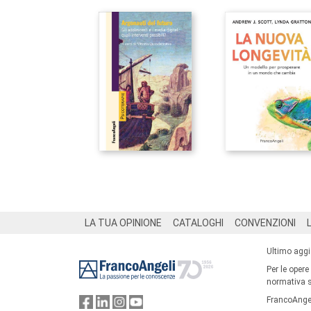
Footer
LA TUA OPINIONE
CATALOGHI
CONVENZIONI
Ultimo agg
Per le opere
normativa su
FrancoAngel