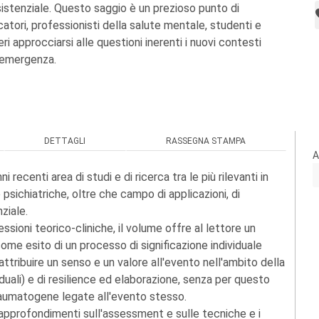
sistenziale. Questo saggio è un prezioso punto di
catori, professionisti della salute mentale, studenti e
ri approcciarsi alle questioni inerenti i nuovi contesti
l’emergenza.
DETTAGLI
RASSEGNA STAMPA
A
recenti area di studi e di ricerca tra le più rilevanti in
 psichiatriche, oltre che campo di applicazioni, di
ziale.
essioni teorico-cliniche, il volume offre al lettore un
me esito di un processo di significazione individuale
attribuire un senso e un valore all'evento nell'ambito della
viduali) e di resilience ed elaborazione, senza per questo
raumatogene legate all'evento stesso.
 approfondimenti sull'assessment e sulle tecniche e i