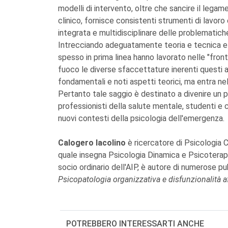
modelli di intervento, oltre che sancire il legame
clinico, fornisce consistenti strumenti di lavor
integrata e multidisciplinare delle problematic
Intrecciando adeguatamente teoria e tecnica e a
spesso in prima linea hanno lavorato nelle "fron
fuoco le diverse sfaccettature inerenti questi am
fondamentali e noti aspetti teorici, ma entra ne
Pertanto tale saggio è destinato a divenire un pr
professionisti della salute mentale, studenti e ch
nuovi contesti della psicologia dell'emergenza.
Calogero Iacolino
è ricercatore di Psicologia Cl
quale insegna Psicologia Dinamica e Psicoterapi
socio ordinario dell'AIP, è autore di numerose pub
Psicopatologia organizzativa e disfunzionalità af
POTREBBERO INTERESSARTI ANCHE