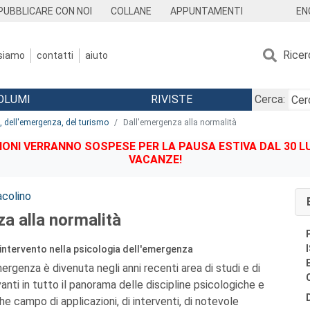
EN
PUBBLICARE CON NOI
COLLANE
APPUNTAMENTI
Ricer
 siamo
contatti
aiuto
OLUMI
RIVISTE
Cerca:
e, dell'emergenza, del turismo
Dall'emergenza alla normalità
IONI VERRANNO SOSPESE PER LA PAUSA ESTIVA DAL 30 LU
VACANZE!
acolino
a alla normalità
 intervento nella psicologia dell'emergenza
ergenza è divenuta negli anni recenti area di studi e di
evanti in tutto il panorama delle discipline psicologiche e
che campo di applicazioni, di interventi, di notevole