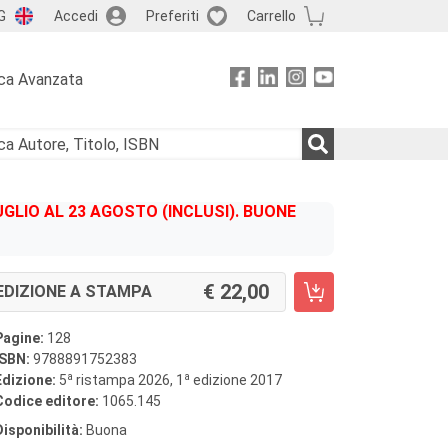
G
Accedi
Preferiti
Carrello
ca Avanzata
GLIO AL 23 AGOSTO (INCLUSI). BUONE
22,00
EDIZIONE A STAMPA
Pagine:
128
ISBN:
9788891752383
a
a
Edizione:
5
ristampa 2026, 1
edizione 2017
Codice editore:
1065.145
Disponibilità:
Buona