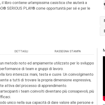
 il libro contiene un’ampissima casistica che aiuterà a
EGO® SERIOUS PLAY® come opportunità per sé e per le
M
DETTAGLI
RASSEGNA STAMPA
metodo noto ed ampiamente utilizzato per lo sviluppo
performance di team e gruppi di lavoro.
lla loro interezza: mani, testa e cuore. Un coinvolgimento
nsente a tutti di trovare la propria dimensione espressiva,
arte attiva del processo di apprendimento.
partecipanti i team coinvolti diventano più consapevoli, più
fficaci.
etodo unico nella sua capacità di dare valore alle persone e