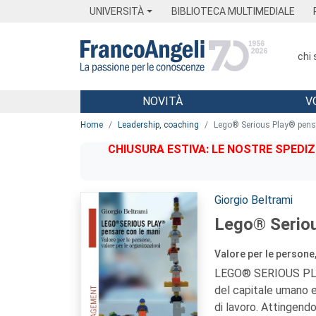
Menu
Main content
Footer
Menu
UNIVERSITÀ
BIBLIOTECA MULTIMEDIALE
chi
NOVITÀ
V
Main content
Home
Leadership, coaching
Lego® Serious Play® pens
CHIUSURA ESTIVA: LE NOSTRE SPEDIZ
Autori:
Giorgio Beltrami
Lego® Seriou
Valore per le persone,
LEGO® SERIOUS PLAY
del capitale umano e
di lavoro. Attingendo