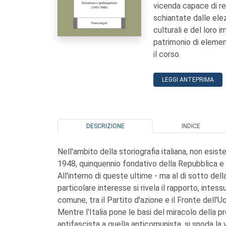
vicenda capace di res
schiantate dalle elez
culturali e del loro 
patrimonio di elemen
il corso.
LEGGI ANTEPRIMA
DESCRIZIONE
INDICE
Nell'ambito della storiografia italiana, non esi
1948, quinquennio fondativo della Repubblica e d
All'interno di queste ultime - ma al di sotto dell
particolare interesse si rivela il rapporto, inte
comune, tra il Partito d'azione e il Fronte dell'
Mentre l'Italia pone le basi del miracolo della pr
antifascista a quella anticomunista, si snoda la v