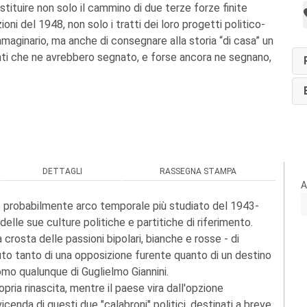
tituire non solo il cammino di due terze forze finite
ioni del 1948, non solo i tratti dei loro progetti politico-
immaginario, ma anche di consegnare alla storia “di casa” un
ti che ne avrebbero segnato, e forse ancora ne segnano,
DETTAGLI
RASSEGNA STAMPA
A
ste probabilmente arco temporale più studiato del 1943-
elle sue culture politiche e partitiche di riferimento.
a crosta delle passioni bipolari, bianche e rosse - di
ssuto tanto di una opposizione furente quanto di un destino
Uomo qualunque di Guglielmo Giannini.
opria rinascita, mentre il paese vira dall'opzione
icenda di questi due "calabroni" politici, destinati a breve