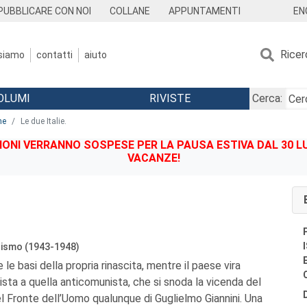
EN
PUBBLICARE CON NOI
COLLANE
APPUNTAMENTI
Ricer
 siamo
contatti
aiuto
OLUMI
RIVISTE
Cerca:
ne
Le due Italie.
IONI VERRANNO SOSPESE PER LA PAUSA ESTIVA DAL 30 LU
VACANZE!
uismo (1943-1948)
 le basi della propria rinascita, mentre il paese vira
ista a quella anticomunista, che si snoda la vicenda del
el Fronte dell’Uomo qualunque di Guglielmo Giannini. Una