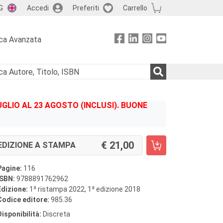
G
Accedi
Preferiti
Carrello
ca Avanzata
GLIO AL 23 AGOSTO (INCLUSI). BUONE
21,00
EDIZIONE A STAMPA
Pagine:
116
ISBN:
9788891762962
a
a
Edizione:
1
ristampa 2022, 1
edizione 2018
Codice editore:
985.36
Disponibilità:
Discreta