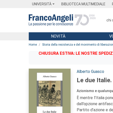
Menu
Main content
Footer
Menu
UNIVERSITÀ
BIBLIOTECA MULTIMEDIALE
chi
NOVITÀ
V
Main content
Home
Storia della resistenza e del movimento di liberazio
CHIUSURA ESTIVA: LE NOSTRE SPEDIZ
Autori:
Alberto Guasco
Le due Italie.
Azionismo e qualunq
È mentre l’Italia pone
dall’opzione antifasc
Partito d’azione e d