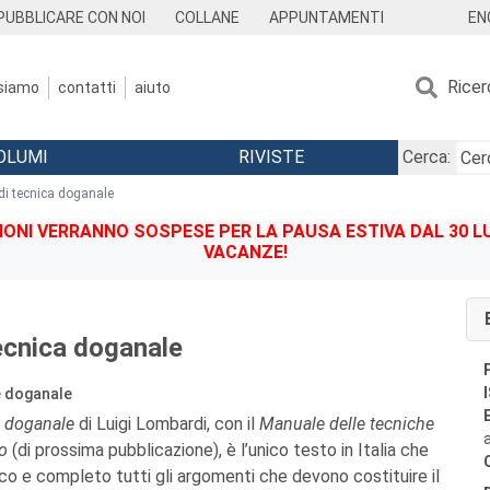
EN
PUBBLICARE CON NOI
COLLANE
APPUNTAMENTI
Ricer
 siamo
contatti
aiuto
OLUMI
RIVISTE
Cerca:
i tecnica doganale
IONI VERRANNO SOSPESE PER LA PAUSA ESTIVA DAL 30 LU
VACANZE!
ecnica doganale
e doganale
a doganale
di Luigi Lombardi, con il
Manuale delle tecniche
ro
(di prossima pubblicazione), è l’unico testo in Italia che
ico e completo tutti gli argomenti che devono costituire il