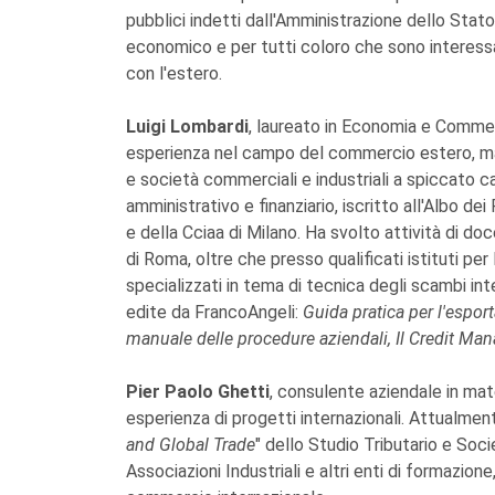
pubblici indetti dall'Amministrazione dello Stat
economico e per tutti coloro che sono interessat
con l'estero.
Luigi Lombardi
, laureato in Economia e Commer
esperienza nel campo del commercio estero, matur
e società commerciali e industriali a spiccato 
amministrativo e finanziario, iscritto all'Albo de
e della Cciaa di Milano. Ha svolto attività di d
di Roma, oltre che presso qualificati istituti pe
specializzati in tema di tecnica degli scambi inte
edite da FrancoAngeli:
Guida pratica per l'espor
manuale delle procedure aziendali, Il Credit Ma
Pier Paolo Ghetti
, consulente aziendale in ma
esperienza di progetti internazionali. Attualment
and Global Trade
" dello Studio Tributario e So
Associazioni Industriali e altri enti di formazion