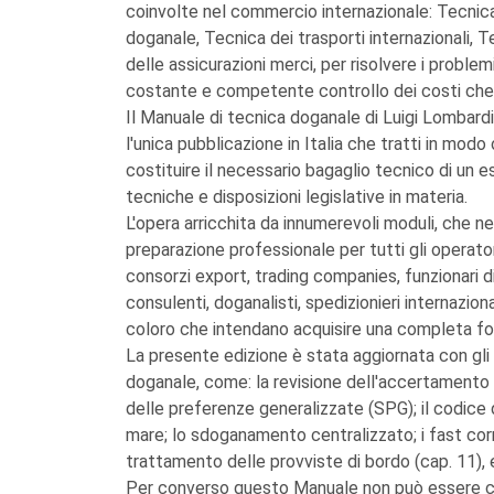
coinvolte nel commercio internazionale: Tecnica 
doganale, Tecnica dei trasporti internazionali, T
delle assicurazioni merci, per risolvere i problem
costante e competente controllo dei costi che l
Il Manuale di tecnica doganale di Luigi Lombard
l'unica pubblicazione in Italia che tratti in mo
costituire il necessario bagaglio tecnico di un e
tecniche e disposizioni legislative in materia.
L'opera arricchita da innumerevoli moduli, che n
preparazione professionale per tutti gli operator
consorzi export, trading companies, funzionari d
consulenti, doganalisti, spedizionieri internazion
coloro che intendano acquisire una completa fo
La presente edizione è stata aggiornata con gli
doganale, come: la revisione dell'accertamento 
delle preferenze generalizzate (SPG); il codice
mare; lo sdoganamento centralizzato; i fast corrid
trattamento delle provviste di bordo (cap. 11), 
Per converso questo Manuale non può essere co