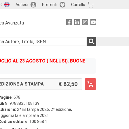
G
Accedi
Preferiti
Carrello
ca Avanzata
GLIO AL 23 AGOSTO (INCLUSI). BUONE
82,50
EDIZIONE A STAMPA
Pagine:
678
ISBN:
9788835108139
a
a
Edizione:
2
ristampa 2026, 2
edizione,
aggiornata e ampliata 2021
Codice editore:
100.868.1