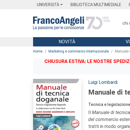
Menu
Main content
Footer
Menu
UNIVERSITÀ
BIBLIOTECA MULTIMEDIALE
chi
NOVITÀ
V
Main content
Home
Marketing e commercio internazionale
Manuale d
CHIUSURA ESTIVA: LE NOSTRE SPEDIZ
Autori:
Luigi Lombardi
Manuale di t
Tecnica e legislazion
Il
Manuale di tecnic
del commercio este
tratti in modo organ