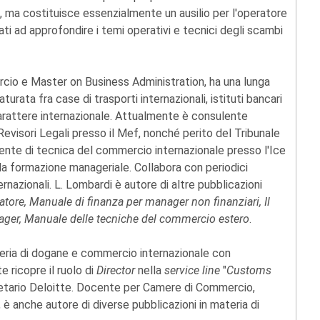
o, ma costituisce essenzialmente un ausilio per l'operatore
i ad approfondire i temi operativi e tecnici degli scambi
cio e Master on Business Administration, ha una lunga
ata fra case di trasporti internazionali, istituti bancari
carattere internazionale. Attualmente è consulente
i Revisori Legali presso il Mef, nonché perito del Tribunale
ocente di tecnica del commercio internazionale presso l'Ice
r la formazione manageriale. Collabora con periodici
rnazionali. L. Lombardi è autore di altre pubblicazioni
tatore, Manuale di finanza per manager non finanziari, Il
nager, Manuale delle tecniche del commercio estero
.
teria di dogane e commercio internazionale con
e ricopre il ruolo di
Director
nella
service line
"
Customs
cietario Deloitte. Docente per Camere di Commercio,
e, è anche autore di diverse pubblicazioni in materia di