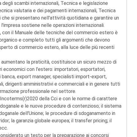
degli scambi internazionali, Tecnica e legislazione
ecnica valutaria e dei pagamenti internazionali, Tecnica
i che si presentano nell'attività quotidiana e garantire un
'impresa sostiene nelle operazioni internazionali.
i, con il Manuale delle tecniche del commercio estero è
do organico e completo tutti gli argomenti che devono
sperto di commercio estero, alla luce delle più recenti
e aumentano la praticità, costituisce un sicuro mezzo di
i economici con l'estero: importatori, esportatori,
i banca, export manager, specialisti import-export,
ali, dirigenti amministrativi e commerciali e in genere tutti
rmazione professionale nel settore.
 Incoterms(r)2020 della Cci e con le norme di carattere
doganale e le nuove procedure di contenzioso; il sistema
 doganale dell'Unione; le procedure di sdoganamento in
or; la garanzia globale europea; il transfer pricing; il
ecc.
nsiderato un testo per la preparazione ai concorsi