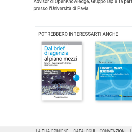
Advisor di OpenKnowledge, Gruppo Bip e fa parte
presso l'Università di Pavia.
POTREBBERO INTERESSARTI ANCHE
Footer
LA TUA OPINIONE
CATALOGHI
CONVENZIONI