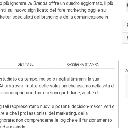
 più ignorare.
AI Brands
offre un quadro aggiornato, il più
unti, sul nuovo significato del fare marketing oggi e sui
rketer, specialisti del branding e della comunicazione in
DETTAGLI
RASSEGNA STAMPA
A
e studiato da tempo, ma solo negli ultimi anni la sua
I si ritrovi in molte delle soluzioni che usiamo nella vita di
ci accompagna in tante azioni quotidiane, anche di
tali rappresentano nuovi e potenti decision-maker, veri e
e e che i professionisti del marketing, della
gnorare: non comprenderne le logiche e il funzionamento
and e aziende.