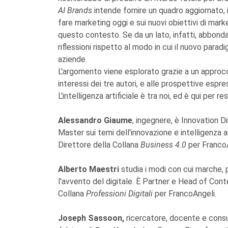
AI Brands
intende fornire un quadro aggiornato, il
fare marketing oggi e sui nuovi obiettivi di mark
questo contesto. Se da un lato, infatti, abbonda
riflessioni rispetto al modo in cui il nuovo para
aziende.
L'argomento viene esplorato grazie a un appro
interessi dei tre autori, e alle prospettive espres
L'intelligenza artificiale è tra noi, ed è qui per re
Alessandro Giaume
, ingegnere, è Innovation Di
Master sui temi dell'innovazione e intelligenza ar
Direttore della Collana
Business 4.0
per Franco
Alberto Maestri
studia i modi con cui marche,
l'avvento del digitale. È Partner e Head of Cont
Collana
Professioni Digitali
per FrancoAngeli.
Joseph Sassoon,
ricercatore, docente e cons