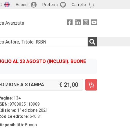
G
Accedi
Preferiti
Carrello
ca Avanzata
GLIO AL 23 AGOSTO (INCLUSI). BUONE
21,00
EDIZIONE A STAMPA
Pagine:
134
ISBN:
9788835110989
a
Edizione:
1
edizione 2021
Codice editore:
640.31
Disponibilità:
Buona