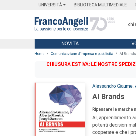
Menu
Main content
Footer
Menu
UNIVERSITÀ
BIBLIOTECA MULTIMEDIALE
chi
NOVITÀ
V
Main content
Home
Comunicazione d'impresa e pubblicità
AI Brands
CHIUSURA ESTIVA: LE NOSTRE SPEDIZ
Autori:
Alessandro Giaume
,
AI Brands
Ripensare le marche n
AI, apprendimento au
potenti decision-mak
cooperare e che i pr