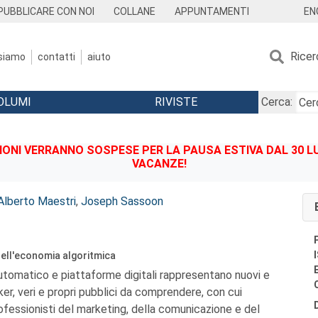
EN
PUBBLICARE CON NOI
COLLANE
APPUNTAMENTI
Ricer
 siamo
contatti
aiuto
OLUMI
RIVISTE
Cerca:
IONI VERRANNO SOSPESE PER LA PAUSA ESTIVA DAL 30 LU
VACANZE!
Alberto Maestri
,
Joseph Sassoon
ell'economia algoritmica
tomatico e piattaforme digitali rappresentano nuovi e
er, veri e propri pubblici da comprendere, con cui
ofessionisti del marketing, della comunicazione e del