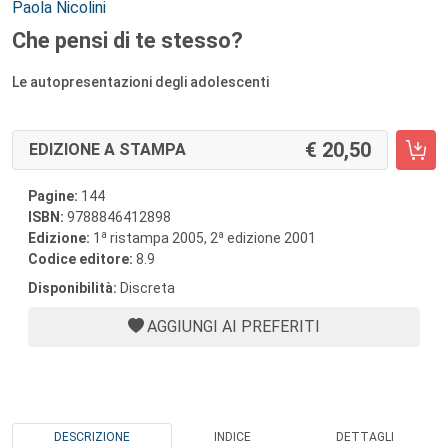
Autori:
Paola Nicolini
Che pensi di te stesso?
Le autopresentazioni degli adolescenti
20,50
EDIZIONE A STAMPA
Pagine:
144
ISBN:
9788846412898
a
a
Edizione:
1
ristampa 2005, 2
edizione 2001
Codice editore:
8.9
Disponibilità:
Discreta
AGGIUNGI AI PREFERITI
DESCRIZIONE
INDICE
DETTAGLI