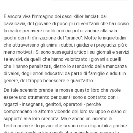
È ancora viva l'immagine dei sassi killer lanciati dai
cavalcavia, del giovane di poco più di vent'anni che ha ucciso
la madre per avere i soldi con cui poter andare alla sala
giochi, dei riti d'iniziazione del "branco". Molte le inquietudini
che attraversano gli animi, i dubbi, i giudizi e i pregiudizi, più o
meno motivati. Si sono susseguiti articoli sui giornali e servizi
televisivi, da quelli che hanno valorizzato i giovani a quelli
che li hanno penalizzati, dietro lo stendardo della mancanza
di valori, degli errori educativi da parte di famiglie e adulti in
genere, del troppo benessere e quant'altro.
Da tale scenario prende le mosse questo libro che vuole
essere uno strumento per quanti sono a contatto con i
ragazzi - insegnanti, genitori, operatori - perché
comprendano le alterne vicende del loro sviluppo e siano di
supporto alla loro crescita. Ma è anche un insieme di
testimonianze di giovani che si sono resi disponibili a parlare
di sé, mettendo in luce quelli che considerano essere le