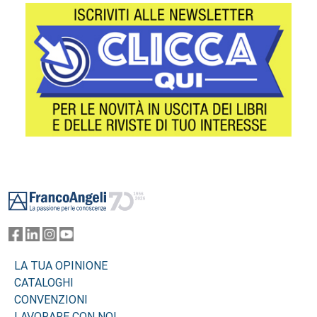
Footer
LA TUA OPINIONE
CATALOGHI
CONVENZIONI
LAVORARE CON NOI