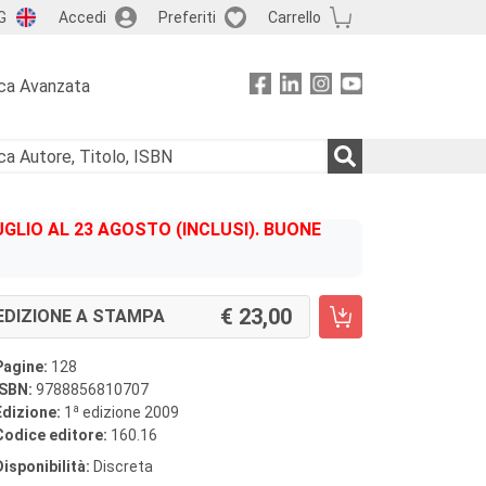
G
Accedi
Preferiti
Carrello
ca Avanzata
GLIO AL 23 AGOSTO (INCLUSI). BUONE
23,00
EDIZIONE A STAMPA
Pagine:
128
ISBN:
9788856810707
a
Edizione:
1
edizione 2009
Codice editore:
160.16
Disponibilità:
Discreta