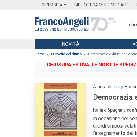
Menu
Main content
Footer
Menu
UNIVERSITÀ
BIBLIOTECA MULTIMEDIALE
chi
NOVITÀ
V
Main content
Home
Filosofia del diritto
Democrazia e diritti nell'oper
CHIUSURA ESTIVA: LE NOSTRE SPEDIZ
A cura di:
Luigi Bona
Democrazia e 
Italia e Spagna a con
In occasione del cent
grandi simposi voluti
l’insegnamento del f