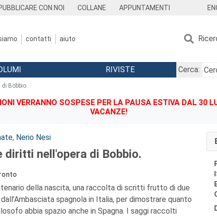
EN
PUBBLICARE CON NOI
COLLANE
APPUNTAMENTI
Ricer
 siamo
contatti
aiuto
OLUMI
RIVISTE
Cerca:
a di Bobbio.
IONI VERRANNO SOSPESE PER LA PAUSA ESTIVA DAL 30 LU
VACANZE!
nate
,
Nerio Nesi
diritti nell'opera di Bobbio.
fronto
enario della nascita, una raccolta di scritti frutto di due
 dall’Ambasciata spagnola in Italia, per dimostrare quanto
ilosofo abbia spazio anche in Spagna. I saggi raccolti