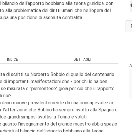
l bilancio dell’apporto bobbiano alla teoria giuridica, con
to alla problematica dei diritti umani che nell’opera del
cupa una posizione di assoluta centralità.
INDICE
DETTAGLI
A
ta di scritti su Norberto Bobbio di quello del centenario
e di importanti manifestazioni che - per chi lo ha ben
e misurata e "piemontese" gioia per ciò che il rapporto
i noi?
 ricordano muove prevalentemente da una consapevolezza
: l'attenzione che Bobbio ha sempre rivolto alla Spagna e
ue grandi simposi svoltisi a Torino e voluti
are quanto l'insegnamento del grande maestro abbia spazio
edicati al bilancio dell'apporto bobbiano alla teoria