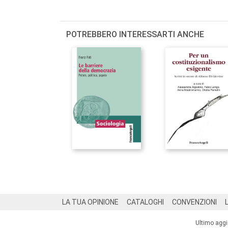
POTREBBERO INTERESSARTI ANCHE
Footer
LA TUA OPINIONE
CATALOGHI
CONVENZIONI
Ultimo agg