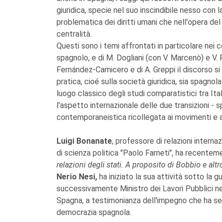
giuridica, specie nel suo inscindibile nesso con la
problematica dei diritti umani che nell'opera de
centralità.
Questi sono i temi affrontati in particolare nei c
spagnolo, e di M. Dogliani (con V. Marcenò) e V. Fe
Fernández-Carnicero e di A. Greppi il discorso si
pratica, cioé sulla società giuridica, sia spagnola 
luogo classico degli studi comparatistici tra It
l'aspetto internazionale delle due transizioni - sp
contemporaneistica ricollegata ai movimenti e al
Luigi Bonanate
, professore di relazioni internaz
di scienza politica "Paolo Farneti", ha recentem
relazioni degli stati. A proposito di Bobbio e altr
Nerio Nesi,
ha iniziato la sua attività sotto la g
successivamente Ministro dei Lavori Pubblici n
Spagna, a testimonianza dell'impegno che ha sem
democrazia spagnola.