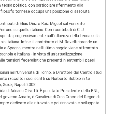
 teoria politica, con particolare riferimento alla
l filosofo torinese occupa una posizione di assoluta
ontributi di Elías Díaz e Ruíz Miguel sul versante
rrone su quello italiano. Con i contributi di C. J.
 sposta progressivamente sull'influenza della teoria sulla
sia italiana. Infine, il contributo di M. Revelli riprende un
alia e Spagna, mentre nell'ultimo saggio viene affrontato
agnola e italiana - in vista di un'attualizzazione
le tensioni federalistiche presenti in entrambi i paesi.
ionali nell'Università di Torino, e Direttore del Centro studi
ente raccolto i suoi scritti su Norberto Bobbio in
Le
o
, Guida, Napoli 2008.
uida di Adriano Olivetti. È poi stato Presidente della BNL;
el governo Amato; è Cavaliere di Gran Croce del Regno di
pre dedicato alla ritrovata e poi rinnovata e sviluppata