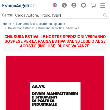
Menu
Cerca:
Main content
Home
Economie locali, economia regionale
Divari manifatturieri e strumenti di politica industriale.
CHIUSURA ESTIVA: LE NOSTRE SPEDIZIONI VERRANNO
SOSPESE PER LA PAUSA ESTIVA DAL 30 LUGLIO AL 23
AGOSTO (INCLUSI). BUONE VACANZE!