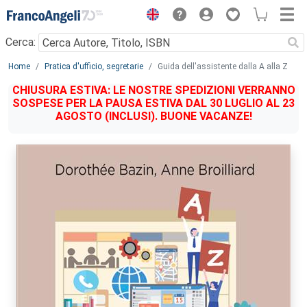
Menu
Cerca:
Main content
Home
Pratica d'ufficio, segretarie
Guida dell'assistente dalla A alla Z
CHIUSURA ESTIVA: LE NOSTRE SPEDIZIONI VERRANNO
SOSPESE PER LA PAUSA ESTIVA DAL 30 LUGLIO AL 23
AGOSTO (INCLUSI). BUONE VACANZE!